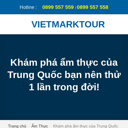
Skip
0899 557 559
0899 557 558
Hotline :
/
to
content
VIETMARKTOUR
Khám phá ẩm thực của
Trung Quốc bạn nên thử
1 lần trong đời!
Trang chủ
Ẩm Thực
Khám phá ẩm thực của Trung Quốc