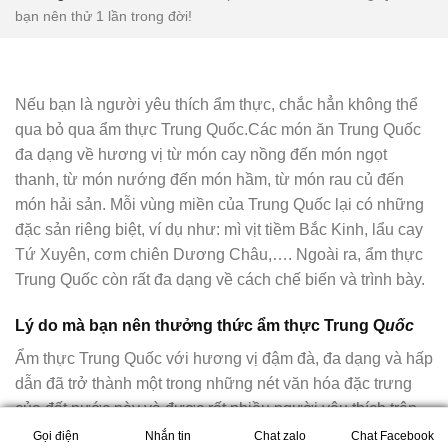
bạn nên thử 1 lần trong đời!
Nếu bạn là người yêu thích ẩm thực, chắc hẳn không thể
qua bỏ qua ẩm thực Trung Quốc.Các món ăn Trung Quốc
đa dạng về hương vị từ món cay nồng đến món ngọt
thanh, từ món nướng đến món hầm, từ món rau củ đến
món hải sản. Mỗi vùng miền của Trung Quốc lại có những
đặc sản riêng biệt, ví dụ như: mì vịt tiềm Bắc Kinh, lẩu cay
Tứ Xuyên, cơm chiên Dương Châu,…. Ngoài ra, ẩm thực
Trung Quốc còn rất đa dạng về cách chế biến và trình bày.
Lý do mà bạn nên thưởng thức ẩm thực Trung Q
uốc
Ẩm thực Trung Quốc với hương vị đậm đà, đa dạng và hấp
dẫn đã trở thành một trong những nét văn hóa đặc trưng
của đất nước này và được rất nhiều người yêu thích trên
toàn thế giới.
Gọi điện
Nhắn tin
Chat zalo
Chat Facebook