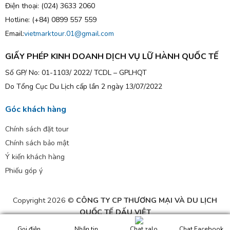
Điện thoại: (024) 3633 2060
Hotline: (+84) 0899 557 559
Email:
vietmarktour.01@gmail.com
GIẤY PHÉP KINH DOANH DỊCH VỤ LỮ HÀNH QUỐC TẾ
Số GP/ No: 01-1103/ 2022/ TCDL – GPLHQT
Do Tổng Cục Du Lịch cấp lần 2 ngày 13/07/2022
Góc khách hàng
Chính sách đặt tour
Chính sách bảo mật
Ý kiến khách hàng
Phiếu góp ý
Copyright 2026 ©
CÔNG TY CP THƯƠNG MẠI VÀ DU LỊCH
QUỐC TẾ DẤU VIỆT
Gọi điện
Nhắn tin
Chat Facebook
Chat zalo