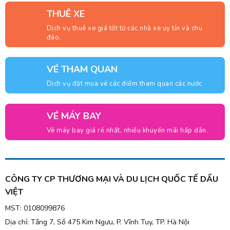
THUÊ XE
Dịch vụ thuê xe giá tốt từ các nhà xe uy tín và chu
đáo.
VÉ THAM QUAN
Dịch vụ đặt mua vé các điểm tham quan các nước
VÉ MÁY BAY
Vé máy bay giá rẻ nhất, nhiều khuyến mãi hấp dẫn.
CÔNG TY CP THƯƠNG MẠI VÀ DU LỊCH QUỐC TẾ DẤU
VIỆT
MST: 0108099876
Dịa chỉ: Tầng 7, Số 475 Kim Ngưu, P. Vĩnh Tuy, TP. Hà Nội