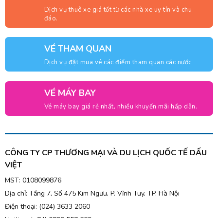
Dịch vụ thuê xe giá tốt từ các nhà xe uy tín và chu
đáo.
VÉ THAM QUAN
Dịch vụ đặt mua vé các điểm tham quan các nước
VÉ MÁY BAY
Vé máy bay giá rẻ nhất, nhiều khuyến mãi hấp dẫn.
CÔNG TY CP THƯƠNG MẠI VÀ DU LỊCH QUỐC TẾ DẤU
VIỆT
MST: 0108099876
Dịa chỉ: Tầng 7, Số 475 Kim Ngưu, P. Vĩnh Tuy, TP. Hà Nội
Điện thoại: (024) 3633 2060