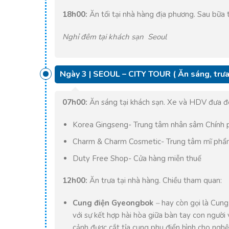
18h00:
Ăn tối tại nhà hàng địa phương. Sau bữa t
Nghỉ đêm tại khách sạn Seoul
Ngày 3 | SEOUL – CITY TOUR ( Ăn sáng, trưa
07h00:
Ăn sáng tại khách sạn. Xe và HDV đưa đ
Korea Gingseng- Trung tâm nhân sâm Chính 
Charm & Charm Cosmetic- Trung tâm mĩ phẩm
Duty Free Shop- Cửa hàng miễn thuế
12h00:
Ăn trưa tại nhà hàng. Chiều tham quan:
Cung điện Gyeongbok
–
hay còn gọi là Cun
với sự kết hợp hài hòa giữa bàn tay con người 
cảnh được cắt tỉa cung phu điển hình cho ngh