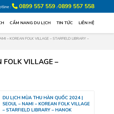
0899 557 559
0899 557 558
tline :
/
CH
CẨM NANG DU LỊCH
TIN TỨC
LIÊN HỆ
MI – KOREAN FOLK VILLAGE – STARFIELD LIBRARY –
 FOLK VILLAGE –
DU LỊCH MÙA THU HÀN QUỐC 2024 |
SEOUL – NAMI – KOREAN FOLK VILLAGE
– STARFIELD LIBRARY – HANOK