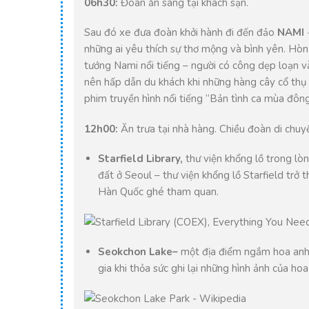
06h30:
Đoàn ăn sáng tại khách sạn.
Sau đó xe đưa đoàn khởi hành đi đến đảo
NAMI
những ai yêu thích sự thơ mộng và bình yên. Hòn
tướng Nami nổi tiếng – người có công dẹp loạn v
nên hấp dẫn du khách khi những hàng cây cổ thụ 
phim truyền hình nổi tiếng “Bản tình ca mùa đông
12h00:
Ăn trưa tại nhà hàng. Chiều đoàn di chuy
Starfield Library,
thư viện khổng lồ trong l
đất ở Seoul – thư viện khổng lồ Starfield trở t
Hàn Quốc ghé tham quan.
Seokchon Lake
–
một địa điểm ngắm hoa anh đ
gia khi thỏa sức ghi lại những hình ảnh của ho