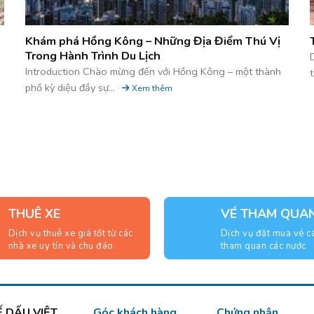
Khám phá Hồng Kông – Những Địa Điểm Thú Vị
Trong Hành Trình Du Lịch
g
Introduction Chào mừng đến với Hồng Kông – một thành
t
phố kỳ diệu đầy sự...
Xem thêm
THUÊ XE
VÉ THAM QUA
Dịch vụ thuê xe giá tốt từ các
Dịch vụ đặt mua vé c
nhà xe uy tín và chu đáo.
tham quan các nước
 DẤU VIỆT
Góc khách hàng
Chứng nhận