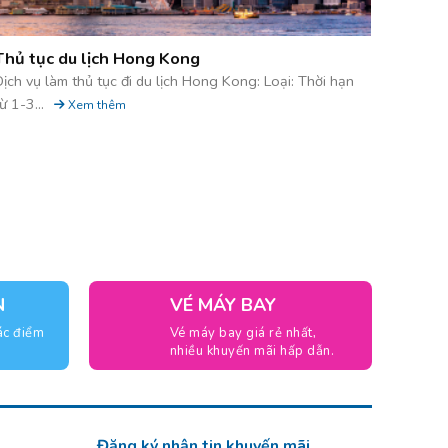
Thủ tục du lịch Hong Kong
Dịch vụ làm thủ tục đi du lịch Hong Kong: Loại: Thời hạn
ừ 1-3...
Xem thêm
N
VÉ MÁY BAY
ác điểm
Vé máy bay giá rẻ nhất,
nhiều khuyến mãi hấp dẫn.
Đăng ký nhận tin khuyến mãi