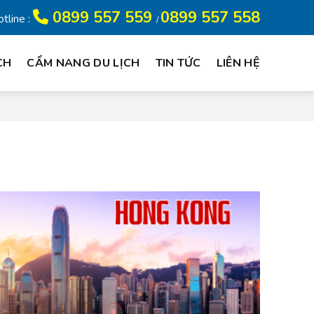
0899 557 559
0899 557 558
tline :
/
CH
CẨM NANG DU LỊCH
TIN TỨC
LIÊN HỆ