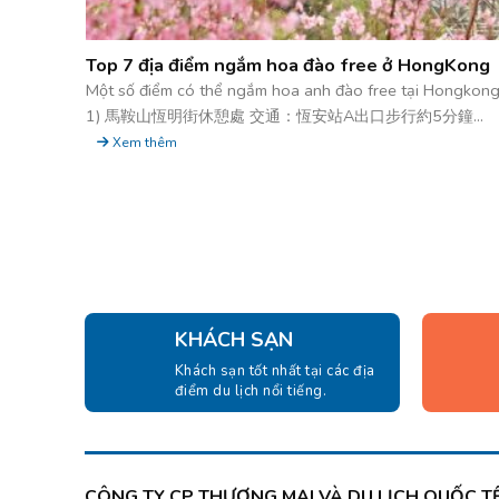
Top 7 địa điểm ngắm hoa đào free ở HongKong
Một số điểm có thể ngắm hoa anh đào free tại Hongkon
1) 馬鞍山恆明街休憩處 交通：恆安站A出口步行約5分鐘...
Xem thêm
KHÁCH SẠN
Khách sạn tốt nhất tại các địa
điểm du lịch nổi tiếng.
CÔNG TY CP THƯƠNG MẠI VÀ DU LỊCH QUỐC TẾ