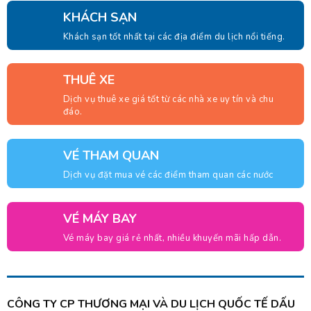
KHÁCH SẠN
Khách sạn tốt nhất tại các địa điểm du lịch nổi tiếng.
THUÊ XE
Dịch vụ thuê xe giá tốt từ các nhà xe uy tín và chu
đáo.
VÉ THAM QUAN
Dịch vụ đặt mua vé các điểm tham quan các nước
VÉ MÁY BAY
Vé máy bay giá rẻ nhất, nhiều khuyến mãi hấp dẫn.
CÔNG TY CP THƯƠNG MẠI VÀ DU LỊCH QUỐC TẾ DẤU